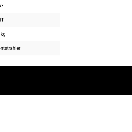
57
IT
 kg
ntstrahler
eren