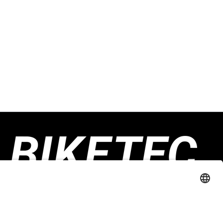
Biketec GmbH
Luzernstrasse 79
CH-4950 Huttwil