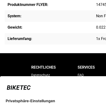
Produktnummer FLYER:
1474
System:
Non F
Gewicht:
0.022
Lieferumfang:
1x Fro
RECHTLICHES
SERVICES
Datenschutz
FAQ
Impressum
Als Händler registri
AGB