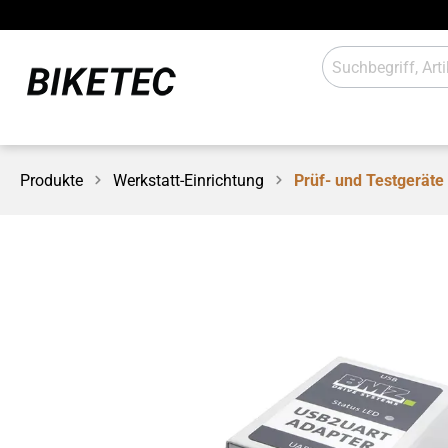
Produkte
Werkstatt-Einrichtung
Prüf- und Testgeräte
E-Antrieb
Beleuch
Schaltung
Anbaute
Werkstatt / Laden
Sales