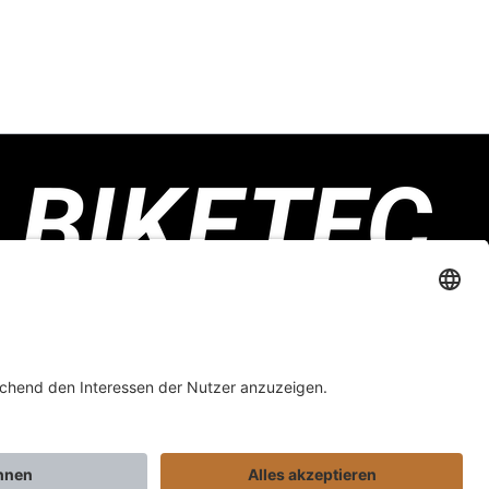
Biketec GmbH
Luzernstrasse 79
CH-4950 Huttwil
Kontaktformular