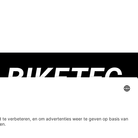
Biketec GmbH
Luzernstrasse 79
CH-4950 Huttwil
Contactformulier