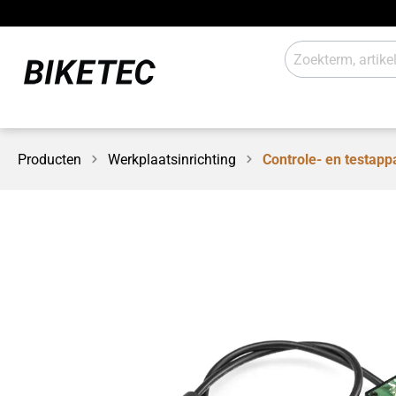
Producten
Werkplaatsinrichting
Controle- en testapp
E-Aandrijving
Verlicht
Schakelsystemen
Aanbou
Werkplaats / laden
Sales