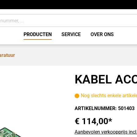
PRODUCTEN
SERVICE
OVER ONS
aratuur
ing
Remmen accessoires / o
wdelen
Verbruiksmaterialen
KABEL ACC
Nog slechts enkele artike
ARTIKELNUMMER:
501403
€ 114,00*
Aanbevolen verkoopprijs incl