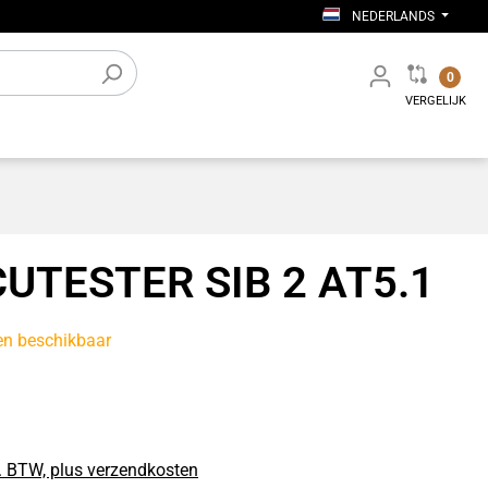
NEDERLANDS
0
VERGELIJK
verige
Elektronische accessoires
Werkplaatsinrichting
UTESTER SIB 2 AT5.1
len beschikbaar
. BTW, plus verzendkosten