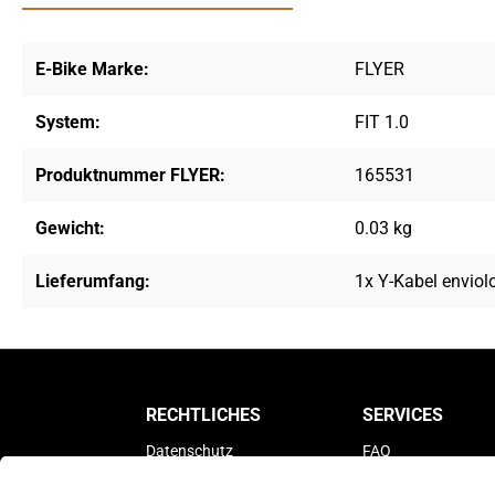
E-Bike Marke:
FLYER
System:
FIT 1.0
Produktnummer FLYER:
165531
Gewicht:
0.03 kg
Lieferumfang:
1x Y-Kabel enviol
RECHTLICHES
SERVICES
Datenschutz
FAQ
Impressum
Als Händler registri