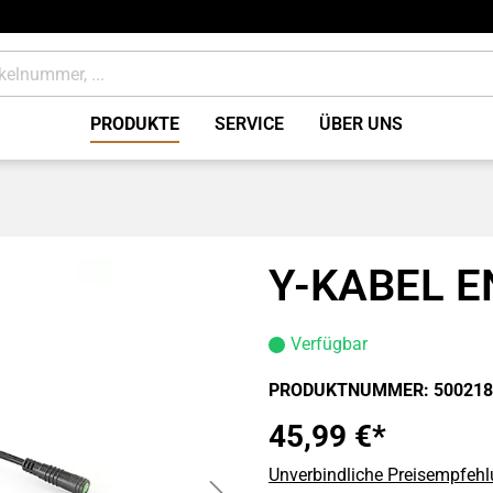
PRODUKTE
SERVICE
ÜBER UNS
tung
Bremsen Zubehör / Sons
ile
Verbrauchsmaterial
Y-KABEL 
Verfügbar
PRODUKTNUMMER:
500218
45,99 €*
Unverbindliche Preisempfehlu