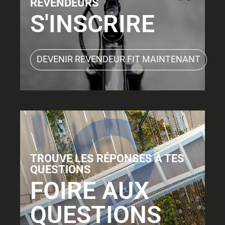
REVENDEURS
S'INSCRIRE
DEVENIR REVENDEUR FIT MAINTENANT
TROUVE LES RÉPONSES À TES
QUESTIONS
FOIRE AUX
QUESTIONS