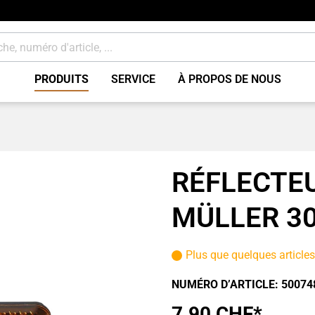
PRODUITS
SERVICE
À PROPOS DE NOUS
e
Freins accessoires / div
 rapporter
Consommables
RÉFLECTEU
MÜLLER 30
Plus que quelques article
NUMÉRO D’ARTICLE:
50074
7.90 CHF*