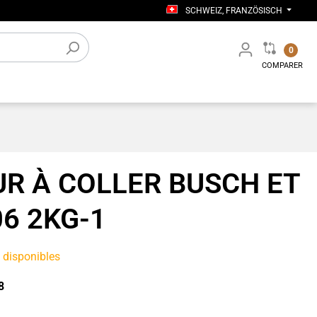
SCHWEIZ, FRANZÖSISCH
0
COMPARER
ers
Accessoires électroniques
Aménagement d’atelier
R À COLLER BUSCH ET
6 2KG-1
s disponibles
8