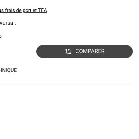
us frais de port et TEA
versal.
o
COMPARER
HNIQUE