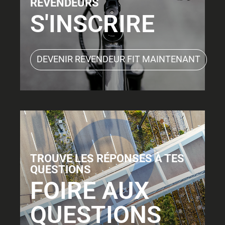
REVENDEURS
S'INSCRIRE
DEVENIR REVENDEUR FIT MAINTENANT
TROUVE LES RÉPONSES À TES
QUESTIONS
FOIRE AUX
QUESTIONS